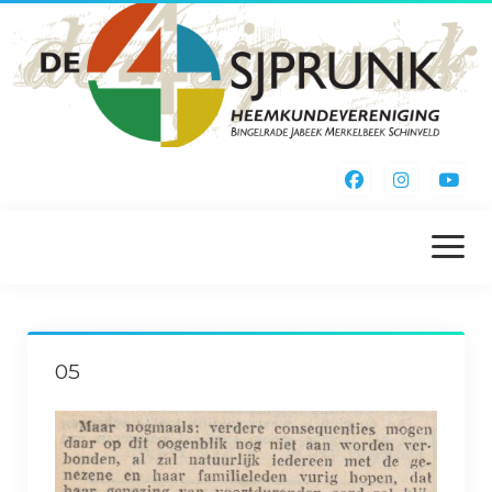
menu
openen
Home
05
Kieke Noa Vreuger
Inschrijfformulier
Webshop