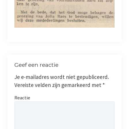
Jaarboeken
Schinveld
Merkelbeek
Jabeek
Geef een reactie
Bingelrade
Je e-mailadres wordt niet gepubliceerd.
Wat publiceerden de kranten over onze kernen
Vereiste velden zijn gemarkeerd met
*
Foto en film
Reactie
Genealogie
Werkgroepen