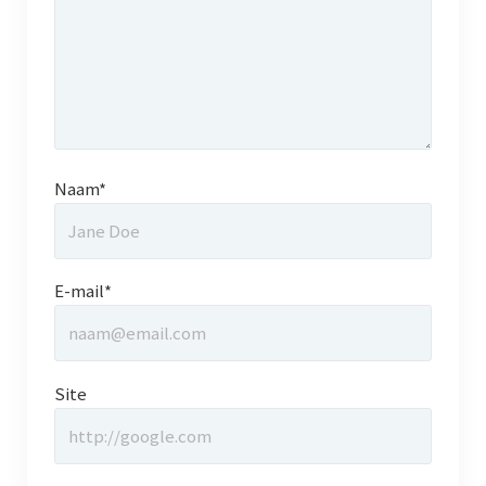
Dialect
Catalogus overzicht
Nieuwsarchief
Naam*
Privacy
Beveiligde paginas
E-mail*
Bestuur
Leden pagina
Site
Aansprakelijkheid
Links