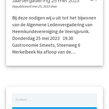
Jaarvergadering 25 mei 2023
Gepubliceerd mei 25, 2023 door
Jaarboeken
Bij deze nodigen wij u uit tot het bijwonen
Schinveld
van de Algemene Ledenvergadering van
Heemkundevereniging de Veersjprunk.
Merkelbeek
Donderdag 25 mei 2023 19.30
Gastronomie Smeets, Steenweg 6
Jabeek
Merkelbeek Na afloop van de…
Bingelrade
Wat publiceerden de kranten over onze kernen
Foto en film
Genealogie
Zoeken
naar:
Werkgroepen