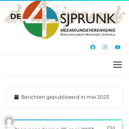
menu
openen
Home
Berichten gepubliceerd in mei 2023
Kieke Noa Vreuger
Inschrijfformulier
Webshop
0