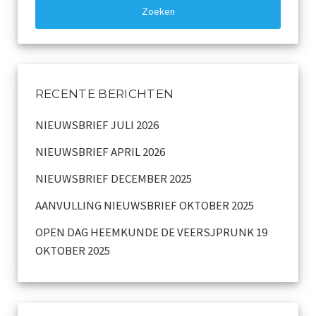
Dialect
Catalogus overzicht
Nieuwsarchief
RECENTE BERICHTEN
NIEUWSBRIEF JULI 2026
Privacy
NIEUWSBRIEF APRIL 2026
Beveiligde paginas
NIEUWSBRIEF DECEMBER 2025
Bestuur
AANVULLING NIEUWSBRIEF OKTOBER 2025
Leden pagina
OPEN DAG HEEMKUNDE DE VEERSJPRUNK 19
OKTOBER 2025
Aansprakelijkheid
Links