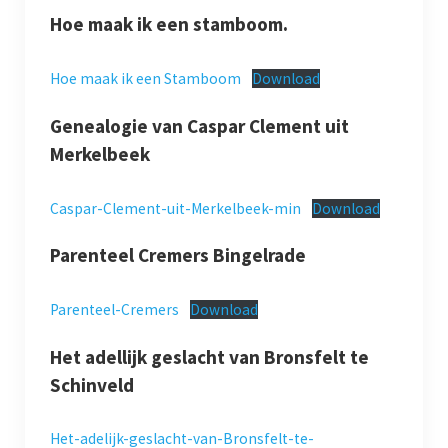
Hoe maak ik een stamboom.
Jaarboeken
Hoe maak ik een Stamboom
Download
Schinveld
Genealogie van Caspar Clement uit
Merkelbeek
Merkelbeek
Jabeek
Caspar-Clement-uit-Merkelbeek-min
Download
Bingelrade
Parenteel Cremers
Bingelrade
Wat publiceerden de kranten over onze kernen
Parenteel-Cremers
Download
Foto en film
Het adellijk geslacht van Bronsfelt te
Schinveld
Genealogie
Werkgroepen
Het-adelijk-geslacht-van-Bronsfelt-te-