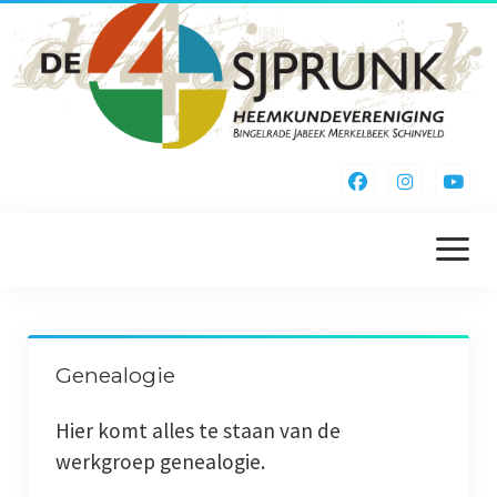
menu
openen
Home
Genealogie
Kieke Noa Vreuger
Hier komt alles te staan van de
Inschrijfformulier
werkgroep genealogie.
Webshop