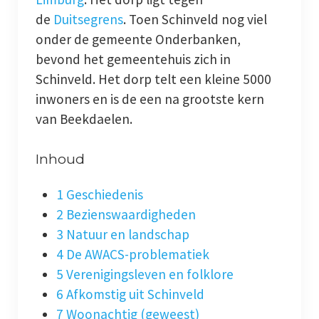
de
Duitse
grens
. Toen Schinveld nog viel
Dialect
onder de gemeente Onderbanken,
Catalogus overzicht
bevond het gemeentehuis zich in
Schinveld. Het dorp telt een kleine 5000
Nieuwsarchief
inwoners en is de een na grootste kern
van Beekdaelen.
Privacy
Inhoud
Beveiligde paginas
1 Geschiedenis
Bestuur
2 Bezienswaardigheden
Leden pagina
3 Natuur en landschap
4 De AWACS-problematiek
Aansprakelijkheid
5 Verenigingsleven en folklore
6 Afkomstig uit Schinveld
Links
7 Woonachtig (geweest)