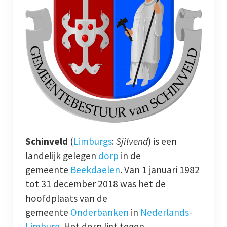
Jaarboeken
Schinveld
Merkelbeek
Jabeek
Bingelrade
Schinveld
(
Limburgs
:
Sjilvend
) is een
Wat publiceerden de kranten over onze kernen
landelijk gelegen
dorp
in de
gemeente
Beekdaelen
. Van 1 januari 1982
Foto en film
tot 31 december 2018 was het de
Genealogie
hoofdplaats van de
gemeente
Onderbanken
in
Nederlands-
Werkgroepen
Limburg
. Het dorp ligt tegen