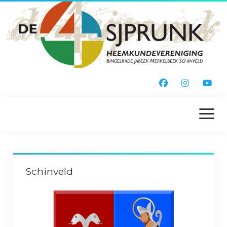
menu
openen
Home
Schinveld
Kieke Noa Vreuger
Inschrijfformulier
Webshop