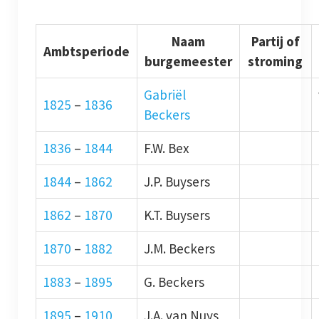
Naam
Partij of
Ambtsperiode
burgemeester
stroming
Gabriël
1825
–
1836
Beckers
1836
–
1844
F.W. Bex
1844
–
1862
J.P. Buysers
1862
–
1870
K.T. Buysers
1870
–
1882
J.M. Beckers
1883
–
1895
G. Beckers
1895
–
1910
J.A. van Nuys