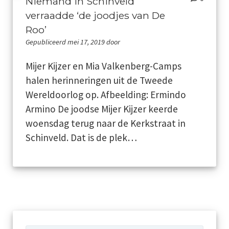
Niemand in Schinveld
verraadde ‘de joodjes van De
Jaarboeken
Roo’
Gepubliceerd mei 17, 2019 door
Schinveld
Mijer Kijzer en Mia Valkenberg-Camps
Merkelbeek
halen herinneringen uit de Tweede
Wereldoorlog op. Afbeelding: Ermindo
Jabeek
Armino De joodse Mijer Kijzer keerde
Bingelrade
woensdag terug naar de Kerkstraat in
Schinveld. Dat is de plek…
Wat publiceerden de kranten over onze kernen
Foto en film
Genealogie
Werkgroepen