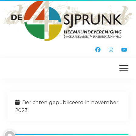
menu
openen
Home
Berichten gepubliceerd in november
Kieke Noa Vreuger
2023
Inschrijfformulier
Webshop