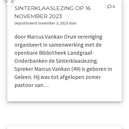
0
SINTERKLAASLEZING OP 16
Jaarboeken
NOVEMBER 2023
Gepubliceerd november 3, 2023 door
Schinveld
door Marcus Vankan Onze vereniging
Merkelbeek
organiseert in samenwerking met de
openbare Bibliotheek Landgraaf-
Jabeek
Onderbanken de Sinterklaaslezing.
Spreker Marcus Vankan (49) is geboren in
Bingelrade
Geleen. Hij was tot afgelopen zomer
Wat publiceerden de kranten over onze kernen
pastoor van…
Foto en film
Genealogie
Werkgroepen