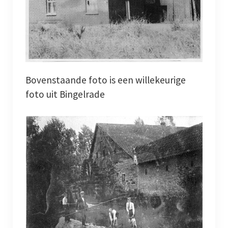
Dialect
Catalogus overzicht
Nieuwsarchief
Bovenstaande foto is een willekeurige
Privacy
foto uit Bingelrade
Beveiligde paginas
Bestuur
Leden pagina
Aansprakelijkheid
Links