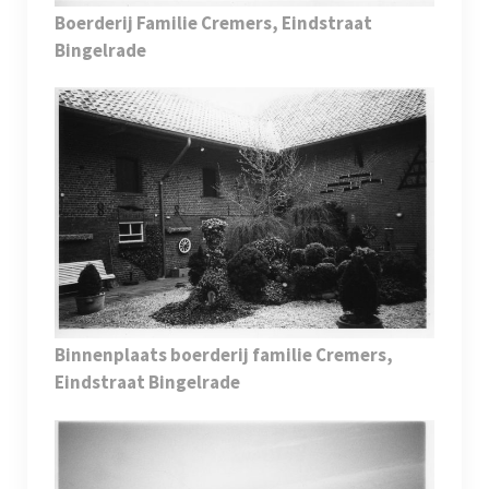
Boerderij Familie Cremers, Eindstraat
Bingelrade
Binnenplaats boerderij familie Cremers,
Eindstraat Bingelrade