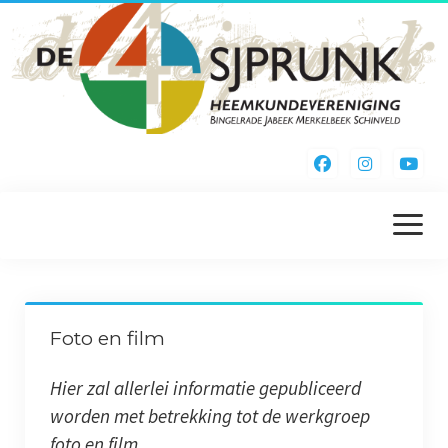
menu
openen
Home
Foto en film
Kieke Noa Vreuger
Hier zal allerlei informatie gepubliceerd
Inschrijfformulier
worden met betrekking tot de werkgroep
foto en film.
Webshop