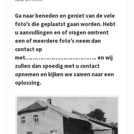
Jaarboeken
Ga naar beneden en geniet van de vele
foto’s die geplaatst gaan worden. Hebt
Schinveld
u aanvullingen en of vragen omtrent
een of meerdere foto’s neem dan
Merkelbeek
contact op
Jabeek
met……………………………….. en wij
zullen dan spoedig met u contact
Bingelrade
opnemen en kijken we samen naar een
oplossing.
Wat publiceerden de kranten over onze kernen
Foto en film
Genealogie
Werkgroepen