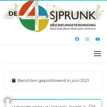
menu
openen
Home
Berichten gepubliceerd in juni 2021
Kieke Noa Vreuger
Inschrijfformulier
Webshop
0