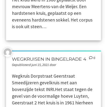
mevrouw Meertens-van de Weijer. Een
Dialect
hardstenen kruis, geplaatst op een
Catalogus overzicht
eveneens hardstenen sokkel. Het corpus
is ook uit steen…
Nieuwsarchief
Privacy
Beveiligde paginas
0
WEGKRUISEN IN BINGELRADE 4
Gepubliceerd juni 15, 2021 door
Bestuur
Wegkruis Dorpstraat Geerstraat
Leden pagina
Smeedijzeren gevelkruis met aan
Aansprakelijkheid
bovenzijde tekst INRI.Het staat tegen de
gevel van de voormalige hoeve Luyten,
Links
Geerstraat 2 Het kruis is in 1961 hierheen