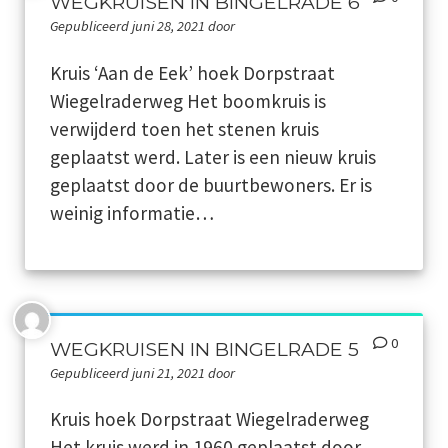
WEGKRUISEN IN BINGELRADE 6
Gepubliceerd juni 28, 2021 door
Jaarboeken
Kruis ‘Aan de Eek’ hoek Dorpstraat
Schinveld
Wiegelraderweg Het boomkruis is
verwijderd toen het stenen kruis
Merkelbeek
geplaatst werd. Later is een nieuw kruis
geplaatst door de buurtbewoners. Er is
Jabeek
weinig informatie…
Bingelrade
Wat publiceerden de kranten over onze kernen
Foto en film
0
WEGKRUISEN IN BINGELRADE 5
Gepubliceerd juni 21, 2021 door
Genealogie
Kruis hoek Dorpstraat Wiegelraderweg
Werkgroepen
Het kruis werd in 1960 geplaatst door