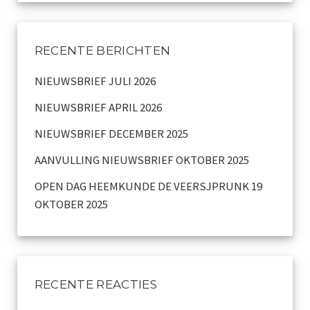
Dialect
RECENTE BERICHTEN
Catalogus overzicht
NIEUWSBRIEF JULI 2026
Nieuwsarchief
NIEUWSBRIEF APRIL 2026
Privacy
NIEUWSBRIEF DECEMBER 2025
Beveiligde paginas
AANVULLING NIEUWSBRIEF OKTOBER 2025
OPEN DAG HEEMKUNDE DE VEERSJPRUNK 19
Bestuur
OKTOBER 2025
Leden pagina
Aansprakelijkheid
RECENTE REACTIES
Links