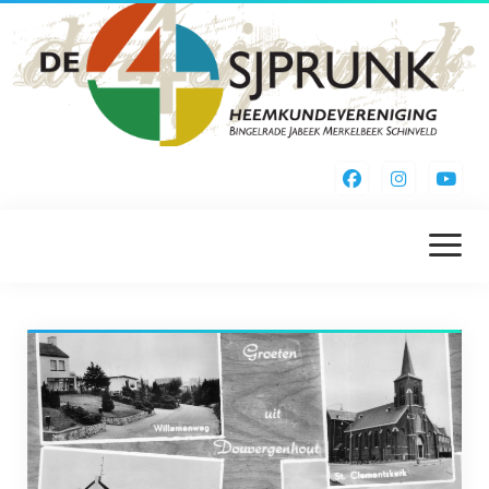
menu
openen
Home
Kieke Noa Vreuger
Inschrijfformulier
Webshop