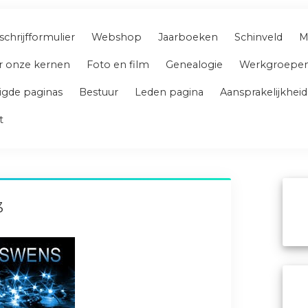
schrijfformulier
Webshop
Jaarboeken
Schinveld
M
r onze kernen
Foto en film
Genealogie
Werkgroepe
igde paginas
Bestuur
Leden pagina
Aansprakelijkheid
t
3