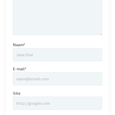
Dialect
Catalogus overzicht
Nieuwsarchief
Naam*
Privacy
Beveiligde paginas
E-mail*
Bestuur
Leden pagina
Site
Aansprakelijkheid
Links