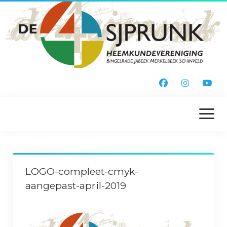
menu
openen
Home
LOGO-compleet-cmyk-
Kieke Noa Vreuger
aangepast-april-2019
Inschrijfformulier
Webshop