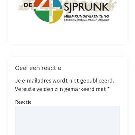
Jaarboeken
Schinveld
Merkelbeek
Jabeek
Geef een reactie
Bingelrade
Je e-mailadres wordt niet gepubliceerd.
Wat publiceerden de kranten over onze kernen
Vereiste velden zijn gemarkeerd met
*
Foto en film
Reactie
Genealogie
Werkgroepen